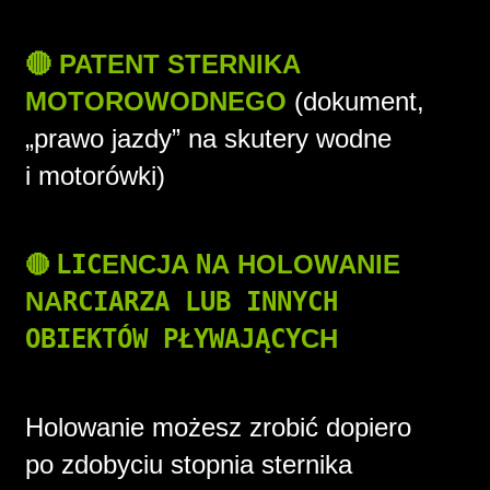
🔴 PATENT STERNIKA
MOTOROWODNEGO
(dokument,
„
prawo jazdy”
na skutery wodne
i motorówki)
🔴
LIC
ENCJA
N
A HOLOWANIE
NA
RCIARZA LUB INNYCH
OBIEKTÓW PŁYWAJĄCY
CH
Holowanie możesz zrobić dopiero
po zdobyciu stopnia sternika