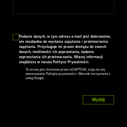
Podanie danych, w tym adresu e-mail jest dobrowolne,
ale niezbędne do wysłania zapytania i przetworzenia
zapytania. Przysługuje mi prawo dostępu do swoich
danych, możliwości ich poprawiania, żądania
zaprzestania ich przetwarzania. Więcej informacji
znajdziesz w naszej Polityce Prywatności.
Ta strona jest chroniona przez reCAPTCHA, mają na niej
zastosowanie
Polityka prywatności
i
Warunki korzystania z
usług Google.