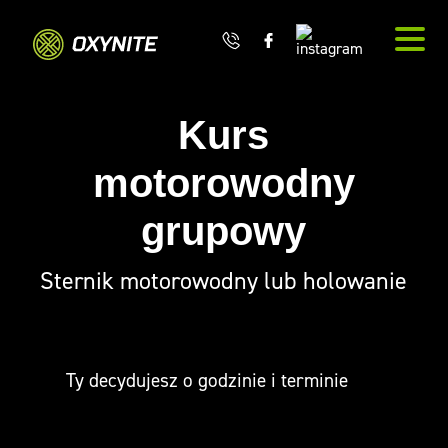
Kurs
AKTUALNE WYDARZENIA
motorowodny
grupowy
O nas
Sternik motorowodny lub holowanie
Oferta
Dla firm
Ty decydujesz o godzinie i terminie