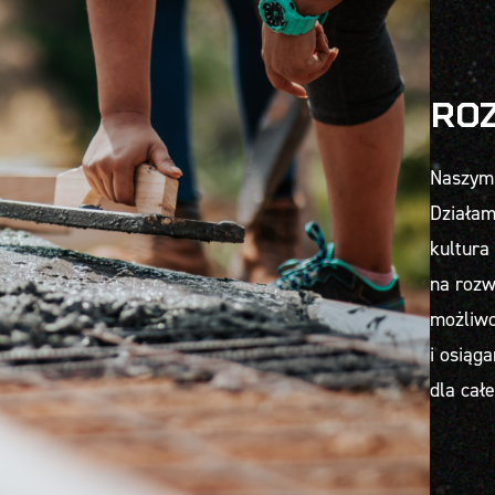
RO
Naszym 
Działam
kultura
na rozw
możliwo
i osiąg
dla całe