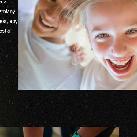
zez
 zmiany
est, aby
ostki