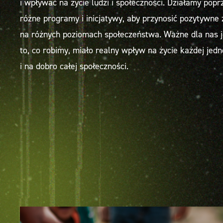
i wpływać na życie ludzi i społeczności. Działamy popr
różne programy i inicjatywy, aby przynosić pozytywne
na różnych poziomach społeczeństwa. Ważne dla nas j
to, co robimy, miało realny wpływ na życie każdej jedn
i na dobro całej społeczności.