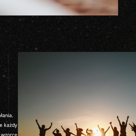
łania.
że każdy
 wzorce