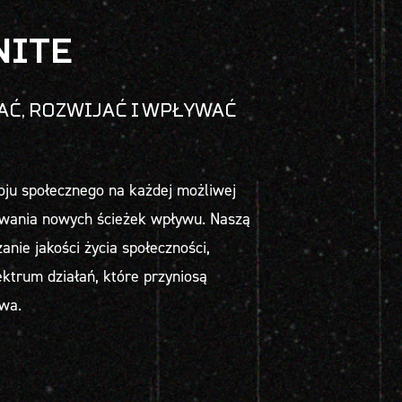
NITE
AĆ, ROZWIJAĆ I WPŁYWAĆ
oju społecznego na każdej możliwej
rywania nowych ścieżek wpływu. Naszą
anie jakości życia społeczności,
ktrum działań, które przyniosą
wa.