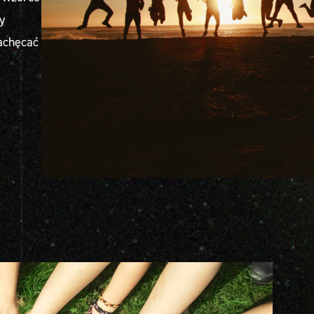
y
zachęcać