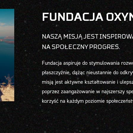
FUNDACJA OXY
NASZĄ MISJĄ JEST INSPIROW
NA SPOŁECZNY PROGRES.
Fundacja aspiruje do stymulowania rozw
płaszczyźnie, dążąc nieustannie do odk
misją jest aktywne kształtowanie i ulepsz
poprzez zaangażowanie w najszerszy spe
korzyść na każdym poziomie społeczeńst