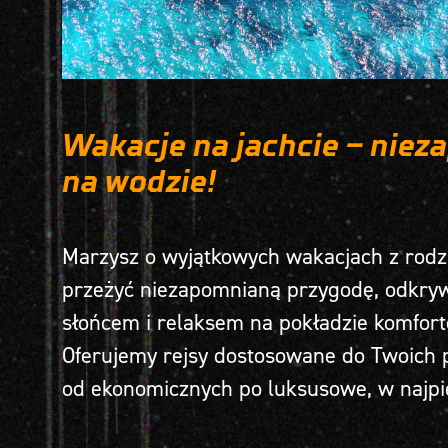
Wakacje na jachcie – nie
na wodzie!
Marzysz o wyjątkowych wakacjach z rodzi
przeżyć niezapomnianą przygodę, odkryw
słońcem i relaksem na pokładzie komfor
Oferujemy rejsy dostosowane do Twoich p
od ekonomicznych po luksusowe, w najpię