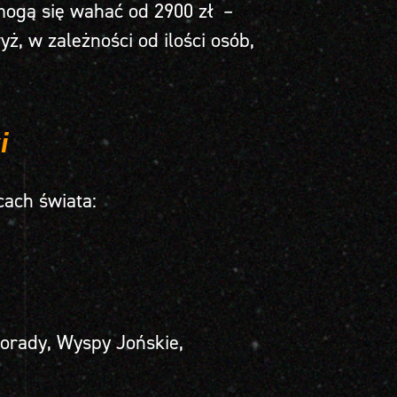
mogą się wahać od 2900 zł –
ż, w zależności od ilości osób,
i
cach świata:
orady, Wyspy Jońskie,