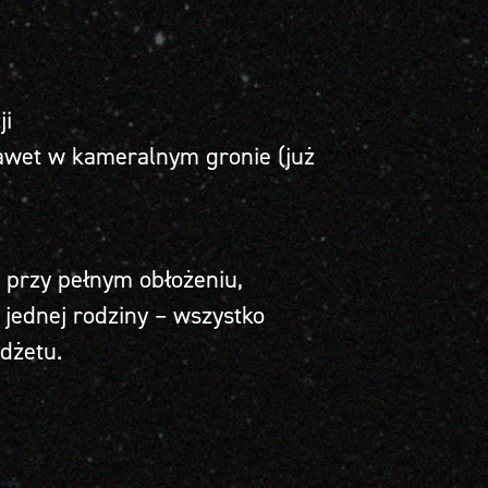
ji
awet w kameralnym gronie (już
b przy pełnym obłożeniu,
jednej rodziny – wszystko
udżetu.