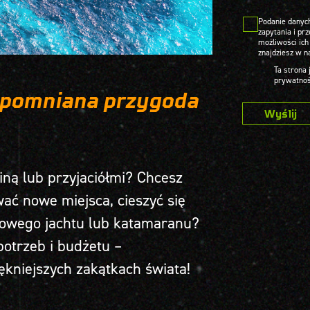
Podanie danych
zapytania i pr
możliwości ich
znajdziesz w n
Ta strona
prywatnoś
zapomniana przygoda
ną lub przyjaciółmi? Chcesz
ać nowe miejsca, cieszyć się
towego jachtu lub katamaranu?
otrzeb i budżetu –
kniejszych zakątkach świata!