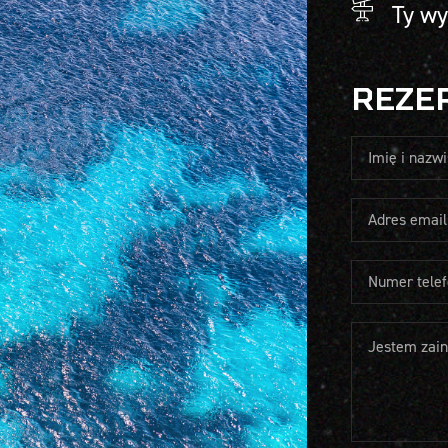
Ty wy
REZE