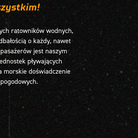
szystkim!
nych ratowników wodnych,
dbałością o każdy, nawet
o pasażerów jest naszym
ednostek pływających
a morskie doświadczenie
h pogodowych.