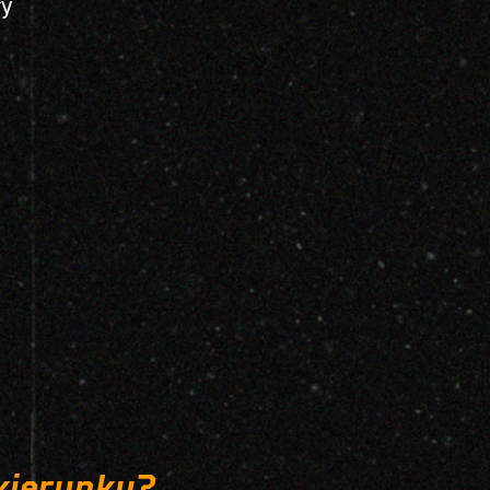
ry
 kierunku?